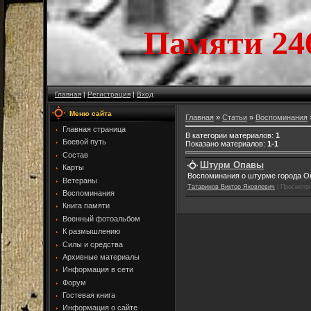
Памяти 24
Главная
|
Регистрация
|
Вход
Меню сайта
Главная
»
Статьи
»
Воспоминания
Главная страница
В категории материалов
:
1
Боевой путь
Показано материалов
:
1-1
Состав
Штурм Опавы
Карты
Воспоминания о штурме города Оп
Ветераны
Татаринов Виктор Яковлевич
|
Просмотр
Воспоминания
Книга памяти
Военный фотоальбом
К размышлению
Силы и средства
Архивные материалы
Информация в сети
Форум
Гостевая книга
Информация о сайте