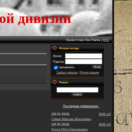
ой дивизии
Приветствую Вас
Гость
|
RSS
Форма входа
Логин:
Пароль:
запомнить
Забыл пароль
|
Регистрация
Поиск
Последнии добавления :
[28.05.2026]
[
908 сп
]
Сивер Максим Моисеевич
[28.05.2026]
[
908 сп
]
Кукса Пётр Григорьевич