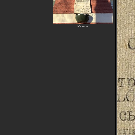
[
Разное
]