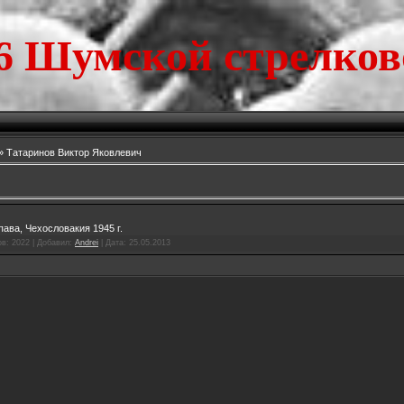
6 Шумской стрелков
» Татаринов Виктор Яковлевич
ава, Чехословакия 1945 г.
ов:
2022
|
Добавил:
Andrei
|
Дата:
25.05.2013