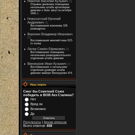
Никитин Василий Кузьмич
[1]
Отрывки дневника помощника
начальника штаба артиллерии
дивизии о боях августа-октября
1941 г.
Новохатский Евгений
Андреевич
[1]
Воспоминания военкома 326
разведроты
Воронин Владимир Иванович
[1]
Воспоминания миномётчика 915-
го полка
Латер Семён Ефимович
[2]
Воспоминания помощника
начальника разведывательного
отделения штаба дивизии
Винокуров Иван Кузьмич
[1]
Воспоминания о начальнике
отделения разведки штаба
дивизии майоре Винокурове И.К.
Наш опрос
Смог бы Советкий Союз
победить в ВОВ без Сталина?
Нет
Вряд ли
Возможно
Да
Результаты
|
Архив опросов
Всего ответов:
658