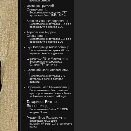
военной службе
Фоменко Григорий
Степанович
[1]
Воспоминания наводчика 777
артполка о боях 1941-1945 гг.
Башков Иван Фёдорович
[1]
Воспоминания ветерана 915 сп о
боевом пути в период ВОВ
Терновский Андрей
Степанович
[1]
Воспоминания ветерана 914 сп о
боевом пути в период ВОВ
Буй Владимир Алексеевич
[1]
Воспоминания ветерана 908 сп о
периоде службы в дивизии
Шевченко Пётр Маркович
[1]
Воспоминания командира
батареи 777 артполка
Ставский Иван Анатольевич
[1]
Воспоминания ветерана 777
артполка о боях в составе
дивизии
Воронков Глеб Михайлович
[1]
Воспоминания о боях дивизии
при форсировании Волги в битве
за Калинин осенью 1941 года
Татаринов Виктор
Яковлевич
[1]
Воспоминания бойца 415 ОСБ о
штурме Опавы
Гудыря Егор Яковлевич
[2]
Биография командира
пулемётной роты 914 стрелкового
полка