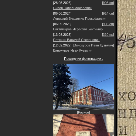
[28.05.2026]
[
908 сп
]
Сивер Павел Моисеевич
[06.06.2024]
[
914 сп
]
Левицкий Владимир Прокофьевич
[06.09.2023]
[
908 сп
]
Биктимиров Исрафил Биктимир
[13.08.2023]
[
310 пх
]
Потехин Василий Степанович
[12.02.2022]
[
Винокуров Иван Кузьмич
]
Винокуров Иван Кузьмич
Последнии фотографии :
[
Разное
]