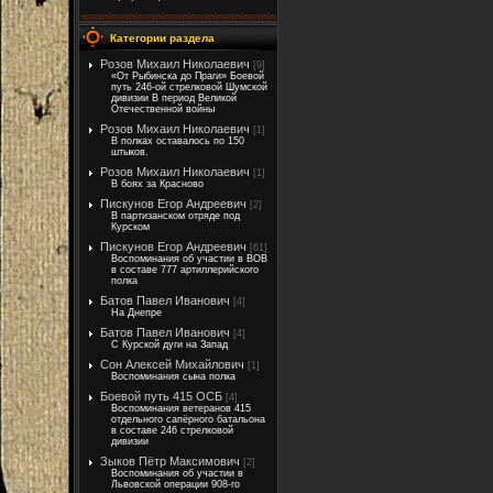
Категории раздела
Розов Михаил Николаевич
[9]
«От Рыбинска до Праги» Боевой
путь 246-ой стрелковой Шумской
дивизии В период Великой
Отечественной войны
Розов Михаил Николаевич
[1]
В полках оставалось по 150
штыков.
Розов Михаил Николаевич
[1]
В боях за Красново
Пискунов Егор Андреевич
[2]
В партизанском отряде под
Курском
Пискунов Егор Андреевич
[61]
Воспоминания об участии в ВОВ
в составе 777 артиллерийского
полка
Батов Павел Иванович
[4]
На Днепре
Батов Павел Иванович
[4]
С Курской дуги на Запад
Сон Алексей Михайлович
[1]
Воспоминания сына полка
Боевой путь 415 ОСБ
[4]
Воспоминания ветеранов 415
отдельного сапёрного батальона
в составе 246 стрелковой
дивизии
Зыков Пётр Максимович
[2]
Воспоминания об участии в
Львовской операции 908-го