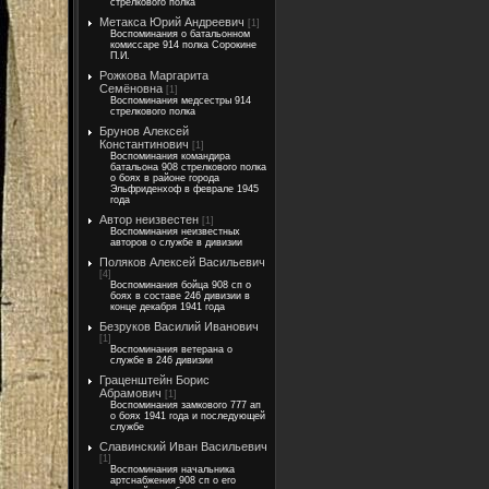
стрелкового полка
Метакса Юрий Андреевич
[1]
Воспоминания о батальонном
комиссаре 914 полка Сорокине
П.И.
Рожкова Маргарита
Семёновна
[1]
Воспоминания медсестры 914
стрелкового полка
Брунов Алексей
Константинович
[1]
Воспоминания командира
батальона 908 стрелкового полка
о боях в районе города
Эльфриденхоф в феврале 1945
года
Автор неизвестен
[1]
Воспоминания неизвестных
авторов о службе в дивизии
Поляков Алексей Васильевич
[4]
Воспоминания бойца 908 сп о
боях в составе 246 дивизии в
конце декабря 1941 года
Безруков Василий Иванович
[1]
Воспоминания ветерана о
службе в 246 дивизии
Граценштейн Борис
Абрамович
[1]
Воспоминания замкового 777 ап
о боях 1941 года и последующей
службе
Славинский Иван Васильевич
[1]
Воспоминания начальника
артснабжения 908 сп о его