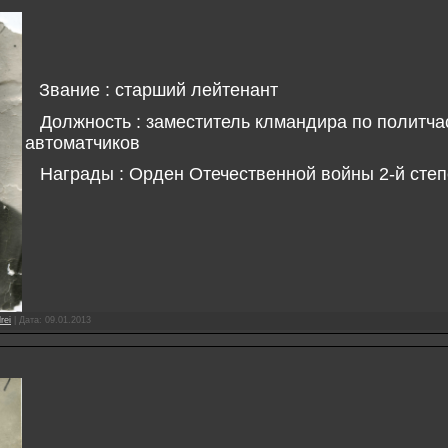
Звание : старший лейтенант
Должность : заместитель клмандира по политча
автоматчиков
Награды : Орден Отечественной войны 2-й сте
rei
|
Дата:
09.01.2013