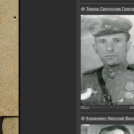
Темиш Святослав Григо
908 сп
|
Просмотров:
1902
|
Добавил:
And
Куракевич Николай Вас