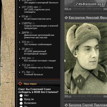
265 мсб
[17]
265 мадико-санитарный батальон
247 (245) орх
[2]
908 сп
|
Просмотров:
1991
|
Добавил:
And
247 (245) отдельная рота
химзащиты
63 ар
[2]
Евстратов Николай Фро
63 автотранспортная рота
СМЕРШ
[6]
Отделы контрразведки и военной
прокуратуры
ДАРМ
[2]
Дивизионная артиллерийская
ремонтная мастерская
310 пх
[1]
310 полевая хлебопекарня
20 двл
[2]
20 (169) дивизионный
ветеринарный лазарет
810 ппс
[0]
810 полевая почтовая станция
712 пкг
[0]
712 полевая касса Госбанка
Уч. бат.
[1]
Учебный батальон
Наш опрос
Смог бы Советкий Союз
победить в ВОВ без Сталина?
Нет
908 сп
|
Просмотров:
2248
|
Добавил:
And
Вряд ли
Возможно
Баталов Сергей Павлов
Да