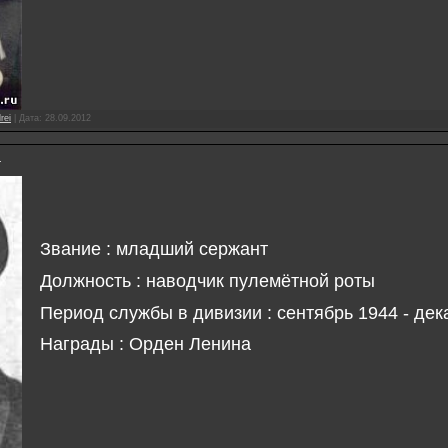
rei
|
Дата:
28.09.2012
ч
Звание : младший сержант
Должность : наводчик пулемётной роты
Период службы в дивизии : сентябрь 1944 - дек
Награды : Орден Ленина