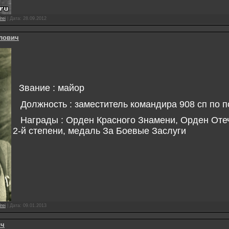
rei
|
Дата:
28.09.2012
лович
Звание : майор
Должность : заместитель командира 908 сп по п
Награды : Орден Красного Знамени, Орден Оте
2-й степени, медаль За Боевые Заслуги
rei
|
Дата:
09.01.2013
ич