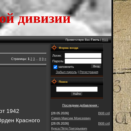
ой дивизии
Приветствую Вас
Гость
|
RSS
Форма входа
Логин:
Страницы
:
1
2
3
...
8
9
»
Пароль:
запомнить
Забыл пароль
|
Регистрация
Поиск
Последнии добавления :
рт 1942
[28.05.2026]
[
908 сп
]
Сивер Максим Моисеевич
Орден Красного
[28.05.2026]
[
908 сп
]
Кукса Пётр Григорьевич