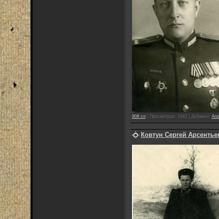
908 сп
|
Просмотров:
1943
|
Добавил:
And
Ковтун Сергей Арсентье