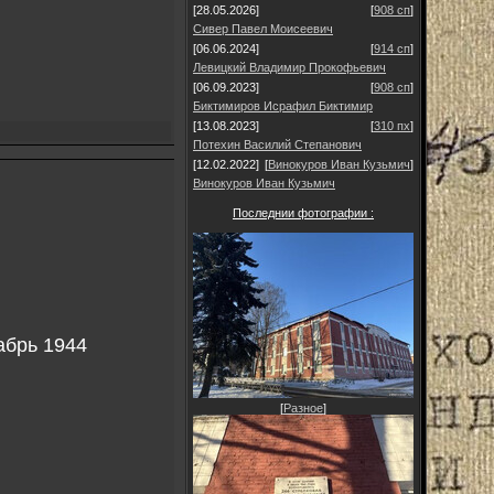
[28.05.2026]
[
908 сп
]
Сивер Павел Моисеевич
[06.06.2024]
[
914 сп
]
Левицкий Владимир Прокофьевич
[06.09.2023]
[
908 сп
]
Биктимиров Исрафил Биктимир
[13.08.2023]
[
310 пх
]
Потехин Василий Степанович
[12.02.2022]
[
Винокуров Иван Кузьмич
]
Винокуров Иван Кузьмич
Последнии фотографии :
абрь 1944
[
Разное
]