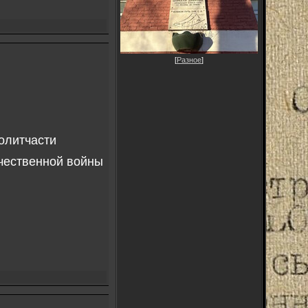
[
Разное
]
олитчасти
чественной войны