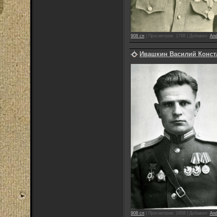
908 сп
|
Просмотров:
1798
|
Добавил:
And
Ивашкин Василий Конст
908 сп
|
Просмотров:
1958
|
Добавил:
And