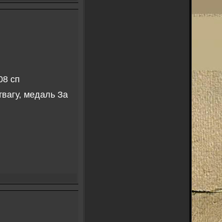
08 сп
вагу, медаль За