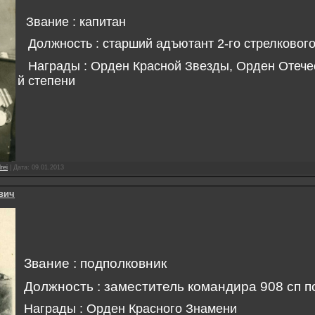
Звание : капитан
Должность : старший адъютант 2-го стрелкового
Награды : Орден Красной Звезды, Орден Отече
й степени
rei
|
Дата:
09.01.2013
вич
Звание : подполковник
Должность : заместитель командира 908 сп п
Награды : Орден Красного Знамени