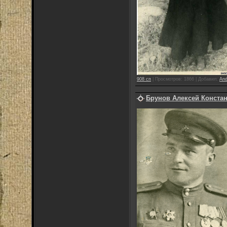
908 сп
|
Просмотров:
1866
|
Добавил:
And
Брунов Алексей Конста