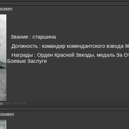
рьевич
Звание : старшина
Должность : командир комендантского взвода 9
Награды : Орден Красной Звезды, медаль За От
Боевые Заслуги
rei
|
Дата:
10.01.2013
ильевич