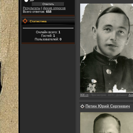
Результаты
|
Архив опросов
Всего ответов:
658
Статистика
Онлайн всего:
1
Гостей:
1
Пользователей:
0
908 сп
|
Просмотров:
1876
|
Добавил:
And
Петин Юрий Сергеевич