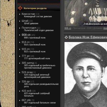
Категории раздела
Комсостав
[13]
Командный состав дивизии
Штаб
[33]
Штаб дивизии
Политотдел
[11]
908 сп
|
Просмотров:
2300
|
Добавил:
And
Политический отдел дивизии
908 сп
[85]
Бурлака Исак Ефимови
908 стрелковый полк
914 сп
[74]
914 стрелковый полк
915 сп
[72]
915 стрелковый полк
777 ап
[46]
777 артиллерийский полк
305 оиптд
[6]
305 отдельный истребительно-
противотанковый дивизион
524 осад
[1]
524 отдельный зенитный
артиллерийский дивизион
326 рр
[17]
326 отдельная разведывательная
рота
415 осб
[18]
415 отдельный сапёрный
батальон
667 обс
[5]
667 отдельный батальон связи