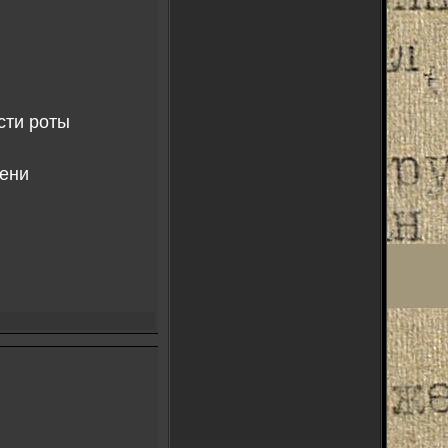
сти роты
пени