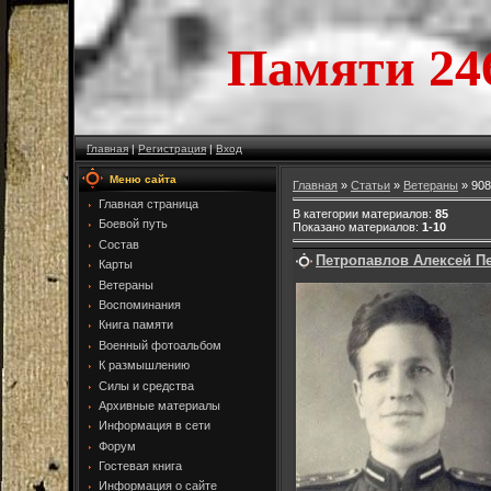
Памяти 24
Главная
|
Регистрация
|
Вход
Меню сайта
Главная
»
Статьи
»
Ветераны
» 908
Главная страница
В категории материалов
:
85
Боевой путь
Показано материалов
:
1-10
Состав
Петропавлов Алексей П
Карты
Ветераны
Воспоминания
Книга памяти
Военный фотоальбом
К размышлению
Силы и средства
Архивные материалы
Информация в сети
Форум
Гостевая книга
Информация о сайте