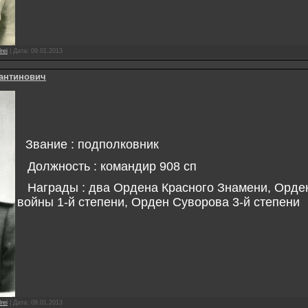
rei
|
Дата:
09.01.2013
антинович
Звание : подполковник
Должность : командир 908 сп
Награды : два Ордена Красного Знамени, Орде
войны 1-й степени, Орден Суворова 3-й степени
rei
|
Дата:
09.01.2013