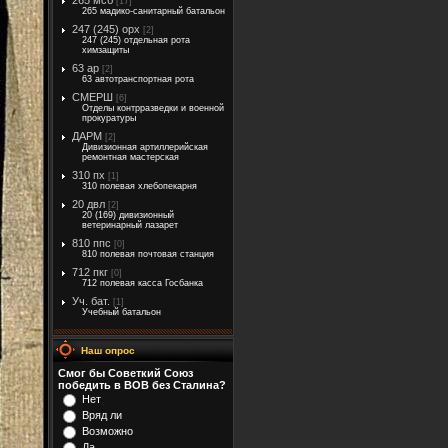
265 мсб
[17]
265 мадико-санитарный батальон
247 (245) орх
[2]
247 (245) отдельная рота
химзащиты
63 ар
[2]
63 автотранспортная рота
СМЕРШ
[6]
Отделы контрразведки и военной
прокуратуры
ДАРМ
[2]
Дивизионная артиллерийская
ремонтная мастерская
310 пх
[1]
310 полевая хлебопекарня
20 двл
[2]
20 (169) дивизионный
ветеринарный лазарет
810 ппс
[0]
810 полевая почтовая станция
712 пкг
[0]
712 полевая касса Госбанка
Уч. бат.
[1]
Учебный батальон
Наш опрос
Смог бы Советкий Союз
победить в ВОВ без Сталина?
Нет
Вряд ли
Возможно
Да