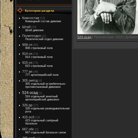
Категории раздела
Комсостав
[13]
Командный состав дивизии
Штаб
[33]
Штаб дивизии
Политотдел
[11]
524 осад
|
Просмотров:
1819
|
Добавил
Политический отдел дивизии
908 сп
[85]
908 стрелковый полк
914 сп
[74]
914 стрелковый полк
915 сп
[72]
915 стрелковый полк
777 ап
[46]
777 артиллерийский полк
305 оиптд
[6]
305 отдельный истребительно-
противотанковый дивизион
524 осад
[1]
524 отдельный зенитный
артиллерийский дивизион
326 рр
[17]
326 отдельная разведывательная
рота
415 осб
[18]
415 отдельный сапёрный
батальон
667 обс
[5]
667 отдельный батальон связи