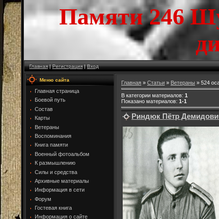
Памяти 246 Ш
д
Главная
|
Регистрация
|
Вход
Меню сайта
Главная
»
Статьи
»
Ветераны
» 524 ос
Главная страница
В категории материалов
:
1
Боевой путь
Показано материалов
:
1-1
Состав
Риндюк Пётр Демидови
Карты
Ветераны
Воспоминания
Книга памяти
Военный фотоальбом
К размышлению
Силы и средства
Архивные материалы
Информация в сети
Форум
Гостевая книга
Информация о сайте