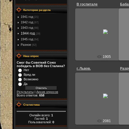
В госпитале
Баба
Категории раздела
1941 год
[21]
07.01.2015
1942 год
[67]
Госпиталь №6541 г.Жешув
1943 год
[66]
Польша.
Гор
1944 год
[29]
Спраба Бабунин П.А. октябрь 19
г.
1945 год
[64]
Andrei
Разное
[62]
Наш опрос
1905
Смог бы Советкий Союз
победить в ВОВ без Сталина?
г. Львов.
Разр
Нет
Вряд ли
Возможно
01.02.2014
Да
г. Львов. В память о пребывани
Результаты
|
Архив опросов
в госпитале. Майор Подлиняев
Всего ответов:
658
ст.лейтенант Рубникович,
лейтенант Коробов, мл.
лейтена...
Статистика
Andrei
Онлайн всего:
1
Гостей:
1
2081
Пользователей:
0