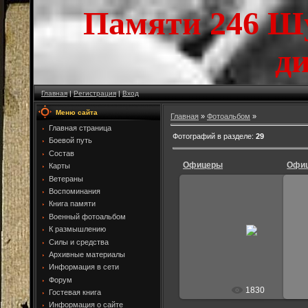
Памяти 246 Ш
д
Главная
|
Регистрация
|
Вход
Меню сайта
Главная
»
Фотоальбом
»
Главная страница
Фотографий в разделе
:
29
Боевой путь
Состав
Офицеры
Офиц
Карты
Ветераны
Воспоминания
Книга памяти
07.01.2015
Военный фотоальбом
Крутиков , Кузнецов , Гусаров ,
Вол
К размышлению
Большакова , Люмкис
Силы и средства
Andrei
Архивные материалы
Информация в сети
Форум
1830
Гостевая книга
Информация о сайте