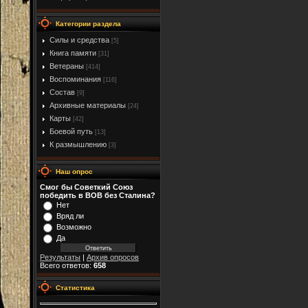
Категории раздела
Силы и средства
[5]
Книга памяти
[31]
Ветераны
[414]
Воспоминания
[116]
Состав
[9]
Архивные материалы
[24]
Карты
[42]
Боевой путь
[13]
К размышлению
[3]
Наш опрос
Смог бы Советкий Союз
победить в ВОВ без Сталина?
Нет
Вряд ли
Возможно
Да
Результаты
|
Архив опросов
Всего ответов:
658
Статистика