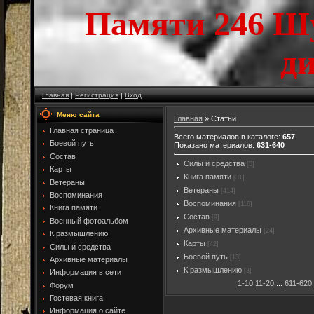
Памяти 246 Ш
д
Главная
|
Регистрация
|
Вход
Меню сайта
Главная
»
Статьи
Главная страница
Всего материалов в каталоге
:
657
Боевой путь
Показано материалов
:
631-640
Состав
Силы и средства
[5]
Карты
Книга памяти
[31]
Ветераны
Ветераны
[414]
Воспоминания
Воспоминания
[116]
Книга памяти
Состав
[9]
Военный фотоальбом
Архивные материалы
[24]
К размышлению
Карты
[42]
Силы и средства
Боевой путь
[13]
Архивные материалы
К размышлению
[3]
Информация в сети
1-10
11-20
...
611-620
Форум
Гостевая книга
Информация о сайте